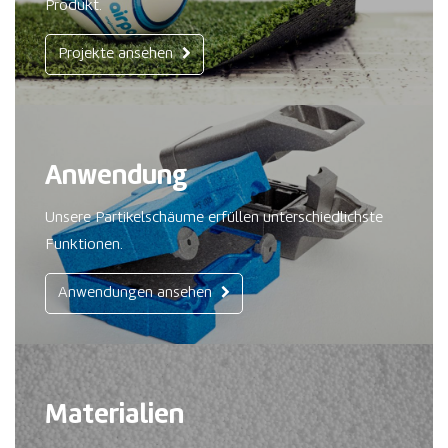
Produkt.
Projekte ansehen
Anwendung
Unsere Partikelschäume erfüllen unterschiedlichste
Funktionen.
Anwendungen ansehen
Materialien