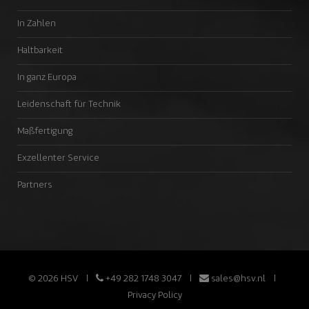
In Zahlen
Haltbarkeit
In ganz Europa
Leidenschaft für Technik
Maßfertigung
Exzellenter Service
Partners
© 2026 HSV
+49 282 1748 3047
sales@hsv.nl
Privacy Policy