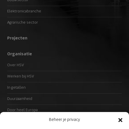
Bouwsector
Elektronicabranche
Agrarische sector
Projecten
Organisatie
Over HSV
Werken bij HSV
In getallen
Duurzaamheid
Door heel Europa
Beheer je privacy
Passie voor engineering