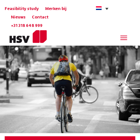
Feasibility study
Werken bij
Nieuws
Contact
+31 318 648 999
Navigat